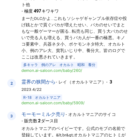
ト他
-
極度
497
キワキワ
まーたDLCかよ…これもソシャゲギャンブル依存症や投
げ銭とかで貢ぐバカが増えたせい、バカのせいでまと
もな一般ゲーマーが困る…転売も同じ、買う大バカのせ
いで売る人も増える、買うバカ人が一番の極悪。キノ
コ要素中、兵器ネタ小、ポケモンネタ特大、オカルト
小、例のアレ大、貧乳いじり中、養分大。皆のログで
ここは改悪されていきます。
多キャラ
例のアレ
オカルト
昭和
養分
demon.ai-saloon.com/baby/260/
霊界の狭間から
-
レイ（オカルトマニア）
-
3
2
2023.4/22
R-18
オカルトマニア
demon.ai-saloon.com/baby/5909/
モーモーミルク売り
-
オカルトマニアのサイコ
3
-
販売数
2
ダース目
オカルトマニアのベイビーです。公式のモブの名前で
登録しています。&lt;br&gt;オカルトマニアのヒトミが