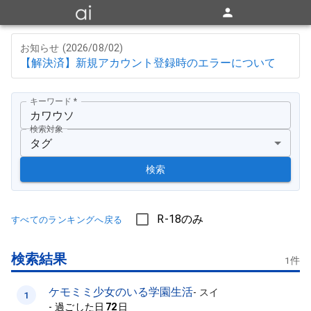
お知らせ (
2026/08/02
)
【解決済】新規アカウント登録時のエラーについて
キーワード
*
検索対象
タグ
検索
R-18のみ
すべてのランキングへ戻る
検索結果
1
件
ケモミミ少女のいる学園生活
-
スイ
1
-
過ごした日
72
日