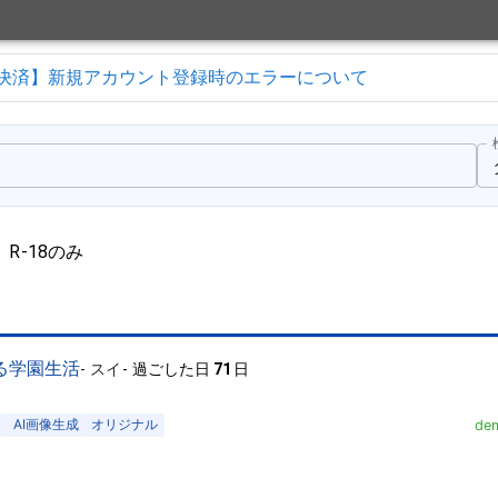
決済】新規アカウント登録時のエラーについて
R-18のみ
る学園生活
-
スイ
-
過ごした日
71
日
ソ
AI画像生成
オリジナル
dem