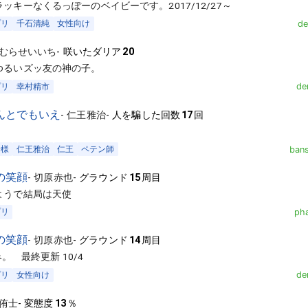
ッキーなくるっぽーのベイビーです。2017/12/27～
プリ
千石清純
女性向け
de
むらせいいち
-
咲いたダリア
20
ゆるいズッ友の神の子。
プリ
幸村精市
de
んとでもいえ
-
仁王雅治
-
人を騙した回数
17
回
子様
仁王雅治
仁王
ペテン師
ban
の笑顔
-
切原赤也
-
グラウンド
15
周目
ようで結局は天使
プリ
ph
の笑顔
-
切原赤也
-
グラウンド
14
周目
み。 最終更新 10/4
プリ
女性向け
de
侑士
-
変態度
13
％