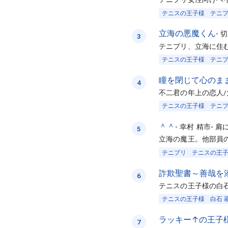
テニスの王子様
テニ
立海の悪魔くん
-
切
3
テニプリ、立海に住
テニスの王子様
テニ
瞳を閉じて心のま
4
不二君の年上の恋人
テニスの王子様
テニ
＾＾
-
幸村 精市
-
肩
5
立海の魔王。他部員
テニプリ
テニスの王
詐欺聖書～善哉を
6
テニスの王子様の白
テニスの王子様
白石 
ラッキー↑の王子
7