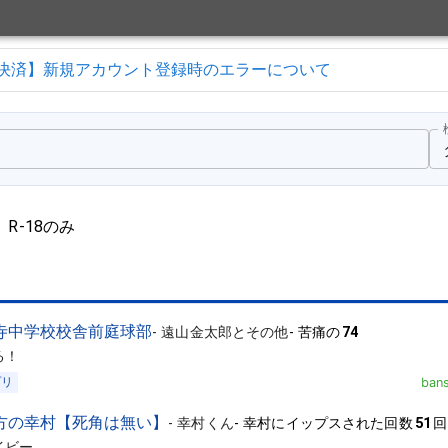
決済】新規アカウント登録時のエラーについて
R-18のみ
寺中学校校舎前庭球部
-
遠山金太郎とその他
-
苦痛の
74
る！
プリ
ban
方の幸村【死角は無い】
-
幸村くん
-
幸村にイップスされた回数
51
回
イビー