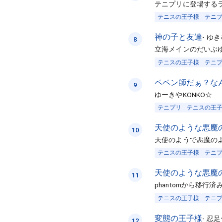
テニプリに登場するラ
テニスの王子様
テニ
神の子と友達
-
ゆき
8
立海メインのだいぶ
テニスの王子様
テニ
ペペン師だぁ？な
9
ゆーきやKONKO☆
テニプリ
テニスの王
天使のような悪魔
10
天使のようで悪魔の
テニスの王子様
テニ
天使のような悪魔
11
phantomから移行済
テニスの王子様
テニ
変態の王子様
-
忍足
12