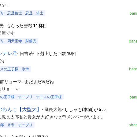
やで！
プリ
忍足侑士
忍足
侑士
ban
光
-
もらった善哉
11
杯目
部屋です
プリ
四天宝寺
財前光
ban
ンデレ君
-
日吉若
-
下剋上した回数
10
回
です
スの王子様
氷帝
ban
前リョーマ
-
まだまだ
5
だね
前リョーマ
の王子様
テニプリ
テニスの王子様
ban
のわんこ【大型犬】
-
鳳長太郎
-
ししゃも(本物)が
5
匹
の鳳長太郎君と貴女が大好きな氷帝メンバーがいます。
太郎
氷帝
テニプリ
phan