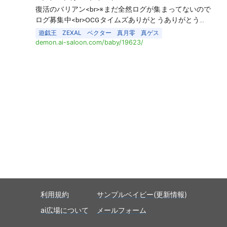
復活のバリアン<br>※まだ全然ログが集まってないので
ログ募集中<br>OCGタイムズありがとうありがとう…
遊戯王
ZEXAL
ベクター
真月零
真ゲス
demon.ai-saloon.com/baby/19623/
利用規約
サンプルベイビー(更新情報)
ai広場について
メールフォーム