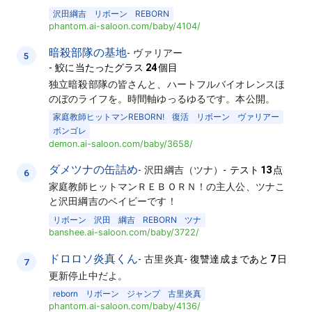
沢田綱吉
リボーン
REBORN
phantom.ai-saloon.com/baby/4104/
暗殺部隊の基地
-
ヴァリアー
5
-
鮫に当たったグラス
24
個目
独立暗殺部隊の皆さんと、ハートフルバイオレンスほ
のぼのライフを。時間軸ゆっるゆるです。本公開。
家庭教師ヒットマンREBORN!
復活
リボーン
ヴァリアー
ボンゴレ
demon.ai-saloon.com/baby/3658/
ダメツナの缶詰め
-
沢田綱吉（ツナ）
-
テスト
13
点
6
家庭教師ヒットマンＲＥＢＯＲＮ！の主人公、ツナこ
と沢田綱吉のベイビーです！
リボーン
沢田
綱吉
REBORN
ツナ
banshee.ai-saloon.com/baby/3722/
ドロロソ炎真くん
-
古里炎真
-
復讐達成まであと
7
日
7
更新停止中だよ。
reborn
リボーン
ジャンプ
古里炎真
phantom.ai-saloon.com/baby/4136/