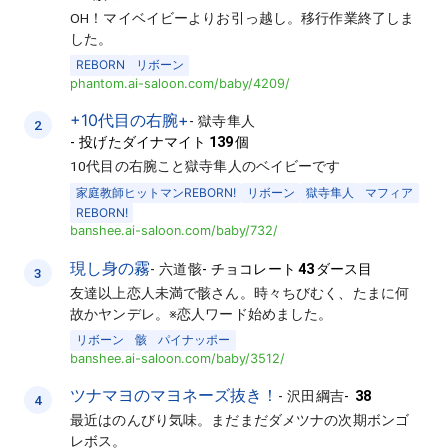
OH！マイベイビーよりお引っ越し。移行作業終了しま
した。
REBORN
リボーン
phantom.ai-saloon.com/baby/4209/
+10代目の右腕+
-
獄寺隼人
2
-
投げたダイナマイト
139
個
10代目の右腕こと獄寺隼人のベイビーです
家庭教師ヒットマンREBORN!
リボーン
獄寺隼人
マフィア
REBORN!
banshee.ai-saloon.com/baby/732/
現し身の霧
-
六道骸
-
チョコレート
43
ダース目
3
友達以上恋人未満で骸さん。時々ちびむく、たまに何
故かヤンデレ。※恋人ワード始めました。
リボーン
骸
パイナッポー
banshee.ai-saloon.com/baby/3512/
ツナマヨのマヨネーズ抜き！
-
沢田綱吉
-
38
4
最近はのんびり気味。まだまだダメツナの次期ボンゴ
レボス。