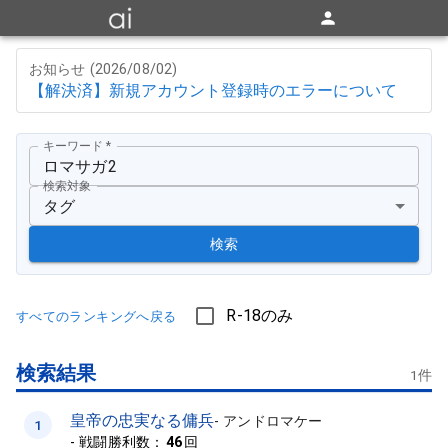
お知らせ (
2026/08/02
)
【解決済】新規アカウント登録時のエラーについて
キーワード
*
検索対象
タグ
検索
R-18のみ
すべてのランキングへ戻る
検索結果
1
件
皇帝の忠実なる傭兵
-
アンドロマケー
1
-
戦闘勝利数：
46
回