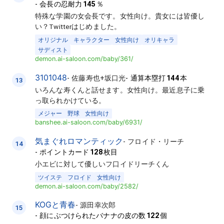
-
会長の忍耐力
145
％
特殊な学園の女会長です。女性向け。貴女には皆優し
い？Twitterはじめました。
オリジナル
キャラクター
女性向け
オリキャラ
サディスト
demon.ai-saloon.com/baby/361/
3101048
-
佐藤寿也+坂口光
-
通算本塁打
144
本
13
いろんな寿くんと話せます。女性向け。最近息子に乗
っ取られかけている。
メジャー
野球
女性向け
banshee.ai-saloon.com/baby/6931/
気まぐれロマンティック
-
フロイド・リーチ
14
-
ポイントカード
128
枚目
小エビに対して優しいフ口イドリーチくん
ツイステ
フロイド
女性向け
demon.ai-saloon.com/baby/2582/
KOGと青春
-
源田幸次郎
15
-
顔にぶつけられたバナナの皮の数
122
個