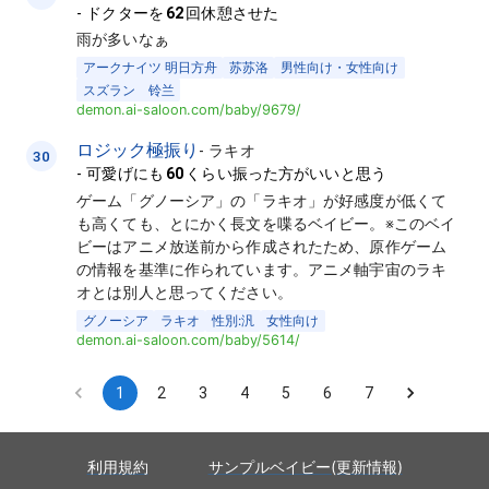
-
ドクターを
62
回休憩させた
雨が多いなぁ
アークナイツ 明日方舟
苏苏洛
男性向け・女性向け
スズラン 铃兰
demon.ai-saloon.com/baby/9679/
ロジック極振り
-
ラキオ
30
-
可愛げにも
60
くらい振った方がいいと思う
ゲーム「グノーシア」の「ラキオ」が好感度が低くて
も高くても、とにかく長文を喋るベイビー。※このベイ
ビーはアニメ放送前から作成されたため、原作ゲーム
の情報を基準に作られています。アニメ軸宇宙のラキ
オとは別人と思ってください。
グノーシア
ラキオ
性別:汎
女性向け
demon.ai-saloon.com/baby/5614/
1
2
3
4
5
6
7
利用規約
サンプルベイビー(更新情報)