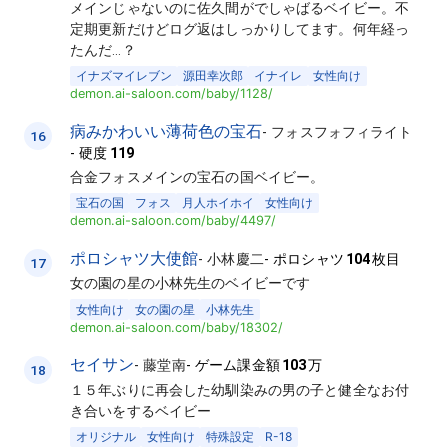
メインじゃないのに佐久間がでしゃばるベイビー。不
定期更新だけどログ返はしっかりしてます。何年経っ
たんだ…？
イナズマイレブン
源田幸次郎
イナイレ
女性向け
demon.ai-saloon.com/baby/1128/
病みかわいい薄荷色の宝石
-
フォスフォフィライト
16
-
硬度
119
合金フォスメインの宝石の国ベイビー。
宝石の国
フォス
月人ホイホイ
女性向け
demon.ai-saloon.com/baby/4497/
ポロシャツ大使館
-
小林慶二
-
ポロシャツ
104
枚目
17
女の園の星の小林先生のベイビーです
女性向け
女の園の星
小林先生
demon.ai-saloon.com/baby/18302/
セイサン
-
藤堂南
-
ゲーム課金額
103
万
18
１５年ぶりに再会した幼馴染みの男の子と健全なお付
き合いをするベイビー
オリジナル
女性向け
特殊設定
R-18