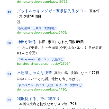
demon.ai-saloon.com/baby/16752/
グットルッキングガイ五条悟先生ダヨ～
-
五条悟
19
-
角砂糖
90
個目
祝
呪術廻戦
五条悟
女性向け
demon.ai-saloon.com/baby/6405/
神田が居る
-
神田
-
素直になれた回数
89
回
20
ちびちび更新。キャラ崩壊(今更)ネタバレに注意が必要
(ほんと今更)
D.Gray-man
神田ユウ
女性向け
banshee.ai-saloon.com/baby/2505/
不思議ちゃんな後輩
-
真波山岳
-
後輩になって
79
日
21
箱学メンバーとお話。他校も出しゃばる。
弱虫ペダル
弱ペダ
真波
真波山岳
女性向け
demon.ai-saloon.com/baby/4430/
我服従する、故に我在り
22
-
本橋依央利と愉快なカリスマ達
-
79
%