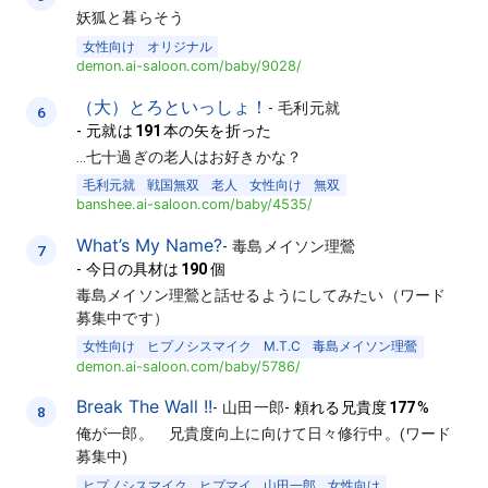
妖狐と暮らそう
女性向け
オリジナル
demon.ai-saloon.com/baby/9028/
（大）とろといっしょ！
-
毛利元就
6
-
元就は
191
本の矢を折った
…七十過ぎの老人はお好きかな？
毛利元就
戦国無双
老人
女性向け
無双
banshee.ai-saloon.com/baby/4535/
What’s My Name?
-
毒島メイソン理鶯
7
-
今日の具材は
190
個
毒島メイソン理鶯と話せるようにしてみたい（ワード
募集中です）
女性向け
ヒプノシスマイク
M.T.C
毒島メイソン理鶯
demon.ai-saloon.com/baby/5786/
Break The Wall !!
-
山田一郎
-
頼れる兄貴度
177
%
8
俺が一郎。 兄貴度向上に向けて日々修行中。(ワード
募集中)
ヒプノシスマイク
ヒプマイ
山田一郎
女性向け