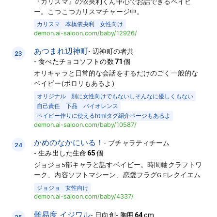
『カリスマ』の依央利くん中心でお話できるベイビ
ー。こつこつカリスマチャージ中。
カリスマ
本橋依央利
女性向け
demon.ai-saloon.com/baby/12926/
あつまれ辺神町
-
辺神町の者共
23
-
食べたチョコソフトの数
71
個
オリキャラと日常的な会話をするだけのごく一般的な
ベイビー(ポロリもあるよ)
オリジナル
別に女性向けでもないしそんなに優しくもない
自己責任 下品 バイオレンス
ベイビー作りに使えるhtmlタグ紹介ページもあるよ
demon.ai-saloon.com/baby/10587/
かめのなかにいる！
-
ブチャラティチーム
24
-
生み出した生命
65
個
ジョジョ5部キャラと話すベイビー。時間軸クラフトワ
ーク、内容ソフトマシーン、恋愛フラグG.Eレクイエム
ジョジョ
女性向け
demon.ai-saloon.com/baby/4337/
難易度 イジワル
-
日向創
-
胸囲
64
cm
25