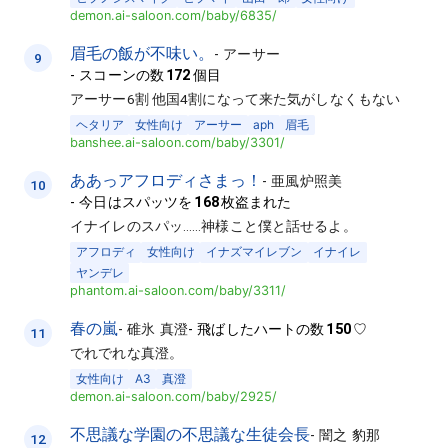
demon.ai-saloon.com/baby/6835/
眉毛の飯が不味い。
-
アーサー
9
-
スコーンの数
172
個目
アーサー6割 他国4割になって来た気がしなくもない
ヘタリア
女性向け
アーサー
aph
眉毛
banshee.ai-saloon.com/baby/3301/
ああっアフロディさまっ！
-
亜風炉照美
10
-
今日はスパッツを
168
枚盗まれた
イナイレのスパッ……神様こと僕と話せるよ。
アフロディ
女性向け
イナズマイレブン
イナイレ
ヤンデレ
phantom.ai-saloon.com/baby/3311/
春の嵐
-
碓氷 真澄
-
飛ばしたハートの数
150
♡
11
でれでれな真澄。
女性向け
A3
真澄
demon.ai-saloon.com/baby/2925/
不思議な学園の不思議な生徒会長
-
闇之 豹那
12