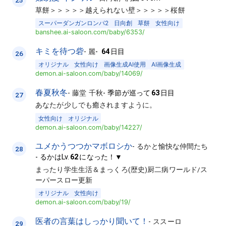
草餅＞＞＞＞＞越えられない壁＞＞＞＞＞桜餅
スーパーダンガンロンパ2
日向創
草餅
女性向け
banshee.ai-saloon.com/baby/6353/
キミを待つ砦
-
麗
-
64
日目
26
オリジナル
女性向け
画像生成AI使用
AI画像生成
demon.ai-saloon.com/baby/14069/
春夏秋冬
-
藤堂 千秋
-
季節が巡って
63
日目
27
あなたが少しでも癒されますように。
女性向け
オリジナル
demon.ai-saloon.com/baby/14227/
ユメかうつつかマボロシか
-
るかと愉快な仲間たち
28
-
るかはLv.
62
になった！▼
まったり学生生活＆まっくろ(歴史)厨二病ワールド/ス
ーパースロー更新
オリジナル
女性向け
demon.ai-saloon.com/baby/19/
医者の言葉はしっかり聞いて！
-
ススーロ
29