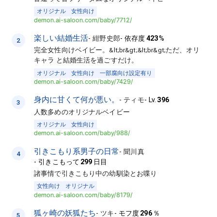
オリジナル
女性向け
demon.ai-saloon.com/baby/7712/
楽しい結婚生活
-
紺野史郎
-
依存度
423
%
2
完全女性向けベイビー。&lt;br&gt;&lt;br&gt;ただ、オリ
キャラ と結婚生活を過ごすだけ。
オリジナル
女性向け
一部腐向け設定有り
demon.ai-saloon.com/baby/7429/
身内に甘くて何が悪い。
-
ティモ
-
Lv.
396
3
人数多めのオリジナルベイビー
オリジナル
女性向け
demon.ai-saloon.com/baby/988/
引きこもり系男子の日常
-
聞川真
4
-
引きこもって
299
日目
諸事情で引きこもり中の幼馴染とお喋り
女性向け
オリジナル
demon.ai-saloon.com/baby/8179/
狐ヶ崎の妖狐たち
-
ツキ
-
モフ度
296
％
5