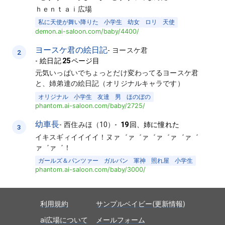
ｈｅｎｔａｉ広場
私に天使が舞い降りた
小学生
幼女
ロリ
天使
demon.ai-saloon.com/baby/4400/
ヨースケ君の絵日記
-
ヨースケ君
2
-
絵日記
25
ページ目
元気いっぱいでちょっとだけ変わってるヨースケ君
と、姉弟達の絵日記（オリジナルキャラです）
オリジナル
小学生
友達
男
ほのぼの
phantom.ai-saloon.com/baby/2725/
幼車長
-
西住みほ（10）
-
19
回、姉に憧れた
3
イキスギィイイイイ！ヌァ゛ァ゛ァ゛ァ゛ァ゛ァ゛
ァ゛ァ゛！
ガールズ＆パンツァー
ガルパン
軍神
照れ屋
小学生
phantom.ai-saloon.com/baby/3000/
利用規約
サンプルベイビー(更新情報)
ai広場について
メールフォーム