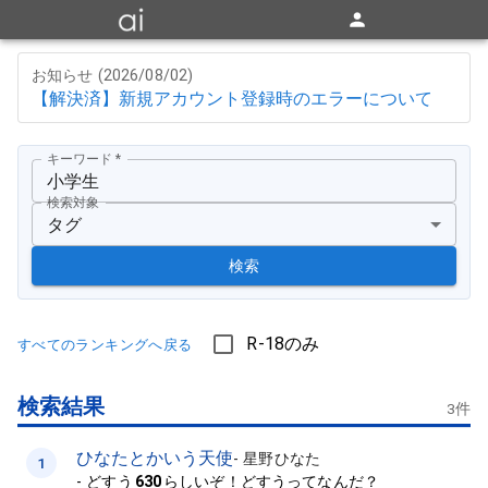
お知らせ (
2026/08/02
)
【解決済】新規アカウント登録時のエラーについて
キーワード
*
検索対象
タグ
検索
R-18のみ
すべてのランキングへ戻る
検索結果
3
件
ひなたとかいう天使
-
星野ひなた
1
-
どすう
630
らしいぞ！どすうってなんだ？