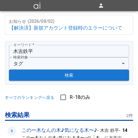
お知らせ (
2026/08/02
)
【解決済】新規アカウント登録時のエラーについて
キーワード
*
検索対象
タグ
検索
R-18のみ
すべてのランキングへ戻る
検索結果
2
件
このー木なんの木♪気になる木〜♪
-
木吉 鉄平
-
14
1
このー木なんの木♪気になる木〜♪の「木」に大吉の