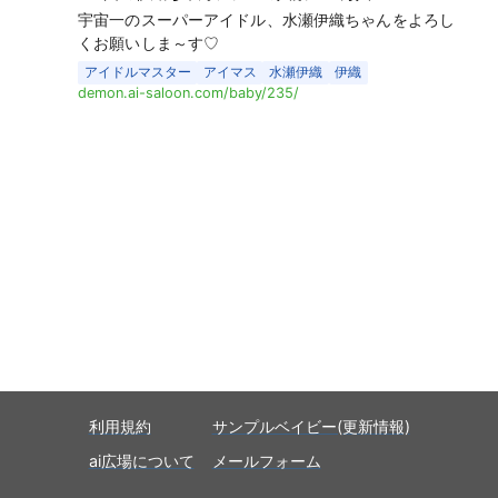
宇宙一のスーパーアイドル、水瀬伊織ちゃんをよろし
くお願いしま～す♡
アイドルマスター
アイマス
水瀬伊織
伊織
demon.ai-saloon.com/baby/235/
利用規約
サンプルベイビー(更新情報)
ai広場について
メールフォーム