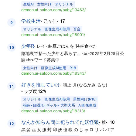
生成AI
女性向け
オリジナル
demon.ai-saloon.com/baby/19463/
学校生活
-
乃々佳
-
17
9
オリジナル
画像生成AI使用
百合
demon.ai-saloon.com/baby/18901/
少年R
-
レイ
-
納豆ごはんを
14
杯食べた
10
路地裏で拾った少年と暮らす。<br>2025年2月25日公
開<br>ワード募集中
女性向け
画像生成AI使用
R18
demon.ai-saloon.com/baby/18343/
好きを推していけ
-
鳴上 月(なるかみ るな)
11
-
ラブ度
12
%
オリジナル
画像生成AI使用
男性向け(R18)
褐色×目隠れ×ギャル× 大型犬系
AI画像生成
demon.ai-saloon.com/baby/18313/
なんか知らん間に祀られてた妖怪狼
-
椎
-
10
12
黒 髪 巫 女 服 封 印 妖 怪 狼 の じ ゃ ロ リ バ バ ア