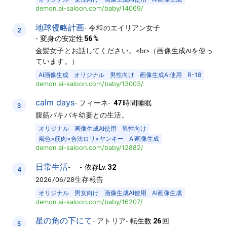
demon.ai-saloon.com/baby/14069/
地球侵略計画
-
令和のエイリアン女子
2
-
変身の安定性
56
%
金髪女子とお話してください。<br>（画像生成AIを使っ
ています。）
AI画像生成
オリジナル
男性向け
画像生成AI使用
R-18
demon.ai-saloon.com/baby/13003/
calm days
-
フィーネ
-
47
時間睡眠
3
腹筋バキバキ幼妻との生活。
オリジナル
画像生成AI使用
男性向け
褐色×筋肉×合法ロリ×ヤンキー
AI画像生成
demon.ai-saloon.com/baby/12882/
日常生活
-
-
依存Lv.
32
4
2026/06/28生存報告
オリジナル
男女向け
画像生成AI使用
AI画像生成
demon.ai-saloon.com/baby/16207/
星の角の下にて
-
アトリア
-
転生数
26
回
5