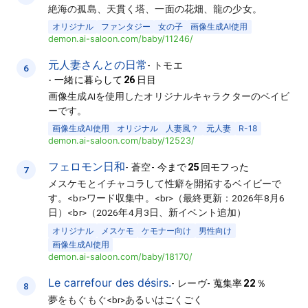
絶海の孤島、天貫く塔、一面の花畑、龍の少女。
オリジナル
ファンタジー
女の子
画像生成AI使用
demon.ai-saloon.com/baby/11246/
元人妻さんとの日常
-
トモエ
6
-
一緒に暮らして
26
日目
画像生成AIを使用したオリジナルキャラクターのベイビ
ーです。
画像生成AI使用
オリジナル
人妻風？
元人妻
R-18
demon.ai-saloon.com/baby/12523/
フェロモン日和
-
蒼空
-
今まで
25
回モフった
7
メスケモとイチャコラして性癖を開拓するベイビーで
す。<br>ワード収集中。<br>（最終更新：2026年8月6
日）<br>（2026年4月3日、新イベント追加）
オリジナル
メスケモ
ケモナー向け
男性向け
画像生成AI使用
demon.ai-saloon.com/baby/18170/
Le carrefour des désirs.
-
レーヴ
-
蒐集率
22
％
8
夢をもぐもぐ<br>あるいはごくごく