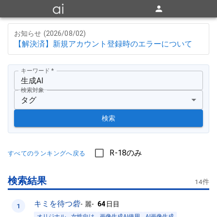
お知らせ (
2026/08/02
)
【解決済】新規アカウント登録時のエラーについて
キーワード
*
検索対象
タグ
検索
R-18のみ
すべてのランキングへ戻る
検索結果
14
件
キミを待つ砦
-
麗
-
64
日目
1
オリジナル
女性向け
画像生成AI使用
AI画像生成