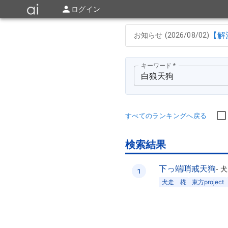
ログイン
【解
お知らせ (
2026/08/02
)
キーワード
*
すべてのランキングへ戻る
検索結果
下っ端哨戒天狗
-
犬
1
犬走 椛
東方project