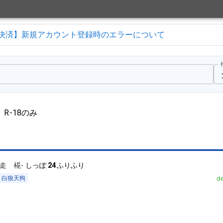
決済】新規アカウント登録時のエラーについて
R-18のみ
走 椛
-
しっぽ
24
ふりふり
白狼天狗
d