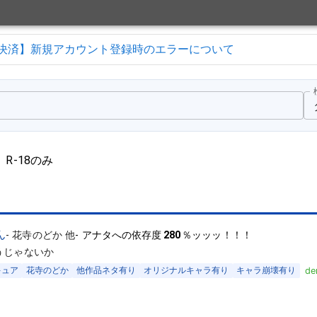
決済】新規アカウント登録時のエラーについて
R-18のみ
ん
-
花寺のどか 他
-
アナタへの依存度
280
％ッッッ！！！
うじゃないか
キュア
花寺のどか
他作品ネタ有り
オリジナルキャラ有り
キャラ崩壊有り
de