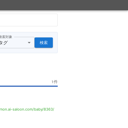
検索対象
タグ
検索
1
件
mon.ai-saloon.com/baby/8363/