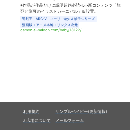
※作品が作品だけに説明超絶必読<br>新コンテンツ「龍
亞と龍可のイラストカーニバル」仮設置。
遊戯王
ARC-V
ユーリ
遊矢＆柚子シリーズ
漫画版＋アニメ本編＋リンクス次元
demon.ai-saloon.com/baby/18122/
利用規約
サンプルベイビー(更新情報)
ai広場について
メールフォーム