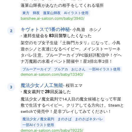
蓬莱山輝夜があなたの相手をしてくれる場所
東方
輝夜
蓬莱山輝夜
AIイラスト使用
banshee.ai-saloon.com/baby/3940/
キヴォトスで1番の神秘
-
小鳥遊 ホシノ
2
-
連邦生徒会を
83
回襲撃したくなった
架空のモブ女子生徒『土御門カタリ』になって、小鳥
遊ホシノと友達になるベイビー。メインストーリーネ
タバレ注意。ブルーアーカイブPC版好評配信中！ゲヘ
ナ万魔殿の水着イベント開催中！星3排出率2倍！
ブルーアーカイブ
ブルアカ
おじさん
一部AIイラスト使用
demon.ai-saloon.com/baby/13340/
魔法少女ノ人工無能
-
桜羽エマ
3
-
魔女裁判で
28
回反論した
魔法少女ノ魔女裁判で14人目の魔女候補となって牢屋
敷で生活するベイビー。クリアしてる方向け。Steamと
switchで発売中！是非プレイしてみてください！
魔法少女ノ魔女裁判
まのさば
まのさばネタバレ
一部AIイラスト使用
demon.ai-saloon.com/baby/19225/