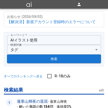
お知らせ (
2026/08/02
)
【解決済】新規アカウント登録時のエラーについて
キーワード
*
検索対象
タグ
検索
R-18のみ
すべてのランキングへ戻る
検索結果
4
件
蓬莱山輝夜の退屈
-
蓬莱山輝夜
1
-
解いた難題の数
154
問 進捗度0%