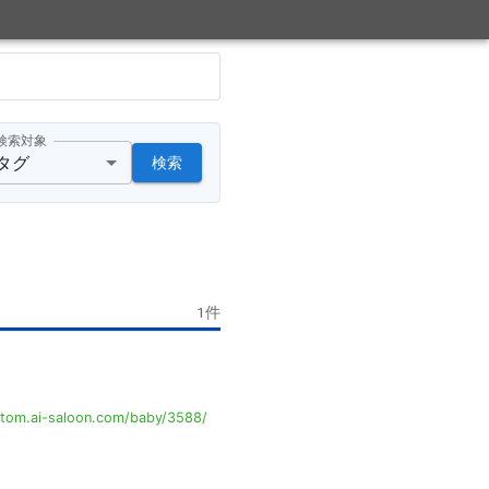
検索対象
タグ
検索
1
件
tom.ai-saloon.com/baby/3588/