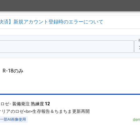
決済】新規アカウント登録時のエラーについて
R-18のみ
-
ロゼ
-
装備発注:熟練度
12
リアのロゼ<br>生存報告＆ちまちま更新再開
一部AI画像使用
dem