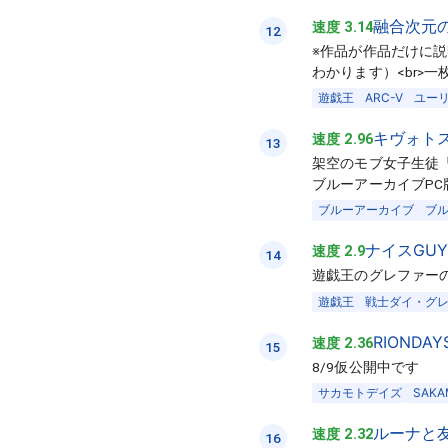
融合次元
速度 3.14
12
※作品が作品だけに説
わかります）<br>
遊戯王
ARC-V
ユー
キヴォト
速度 2.96
13
架空のモブ女子生徒
ブルーアーカイブP
ブルーアーカイブ
ブ
ナイスGUY
速度 2.9
14
遊戯王のグレファー
遊戯王
戦士ダイ・グ
RIONDAY
速度 2.36
15
8/9仮公開中です
サカモトデイズ
SAKA
ルーナと
速度 2.32
16