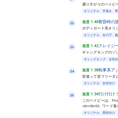
通りすがりのベイビ
オリジナル
手描き
男
黄昏時の
速度 1.48
22
ボディガード系オリ
オリジナル
女の子
義
クレイジ
速度 1.42
23
ギャングキングのゾ
ギャングキング
女性
執事系ア
速度 1.38
24
皆違って皆フリーダ
オリジナル
女性向け
行け行け
速度 1.34
25
このベイビーは、Pi
<br>08/05…ワ
オリジナル
男性向け