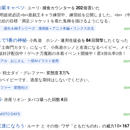
の紫キャベツ
-
ユーリ
-
捕食カウンターを
202
個置いた
明超絶必読<br>遊戯王キャラ練習中、練習絵を公開しました。<br>
一枚絵の目標「満足ジャケットを着た鬼柳を描けるようになる」
リ
遊矢＆柚子シリーズ
漫画版＋アニメ本編＋リンクス次元
dem
スで1番の神秘
-
小鳥遊 ホシノ
-
連邦生徒会を
84
回襲撃したくなった
『土御門カタリ』になって、小鳥遊ホシノと友達になるベイビー。メイ
C版好評配信中！ゲヘナ万魔殿の水着イベント開催中！星3排出率2倍！
ルアカ
おじさん
一部AIイラスト使用
dem
-
戦士ダイ・グレファー
-
変態度
3
万%
のベイビーです、過度な期待はしないでください。
レファー
変態向け
dem
S
-
赤尾リオン
-
タバコ吸った回数
4
回
MOTO DAYS
dem
友達になろう
-
ルーナ と その他
-
ワザ「ともだちのわ」の威力10×
167