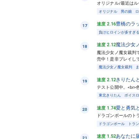
オリジナル/最近は
オリジナル
男の娘
ロ
豊橋のラ
速度 2.16
17
負けヒロインが多すぎる
魔法少女
速度 2.12
18
魔法少女ノ魔女裁判で
売中！是非プレイし
魔法少女ノ魔女裁判
きりたん
速度 2.12
19
テスト公開中。<br
東北きりたん
ボイス
愛と勇気
速度 1.74
20
ドラゴンボールのト
ドラゴンボール
トラ
あなたに
速度 1.52
21