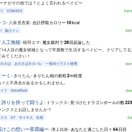
ルーナがその他では？とよく言われるベイビー
リ
COM3D2
ban
ッコ
-
八奈見杏菜
-
合計摂取カロリー
10
kcal
!
負けイン
dem
ノ人工無能
-
桜羽エマ
-
魔女裁判で
28
回反論した
14人目の魔女候補となって牢屋敷で生活するベイビー。クリアしてる方向け。
てみてください！
まのさば
まのさばネタバレ
一部AIイラスト使用
dem
とーく
-
きりたん
-
きりたん砲の射程
2
m程度
>色々と不具合があるかもしれません。
ロイド
VoiceRoid
dem
と誇りを持って闘うよ
-
トランクス
-
見つけたドラゴンボールの数
22
ランクスとお話しませんか？
ンクス
GT
サイヤ人
社長
ba
届けこの想いー星霜編ー
-
津上比奈
-
あなたと過ごした日々
66
日目