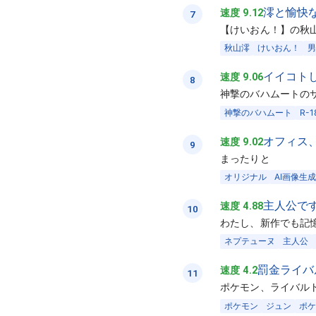
澪と愉快
速度 9.12
7
【けいおん！】の秋山
秋山澪
けいおん！
男
イイコト
速度 9.06
8
神撃のバハムートの
神撃のバハムート
R-1
オフィス
速度 9.02
9
まったりと
オリジナル
AI画像生成
主人公で
速度 4.88
10
わたし、新作でも記憶
ネプテューヌ
主人公
罰金ライバ
速度 4.2
11
ポケモン、ライバルト
ポケモン
ジュン
ポケ