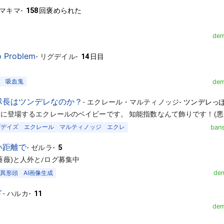
マキマ
-
158
回褒められた
dem
o Problem
-
リグデイル
-
14
日目
吸血鬼
dem
隊長はツンデレなのか？
-
エクレール・マルティノッジ
-
ツンデレっ
YS】に登場するエクレールのベイビーです。 知能指数なんて飾りです！(悪
グデイズ
エクレール
マルティノッジ
エクレ
ban
い距離で
-
ゼルラ
-
5
薔薇)と人外と/ログ募集中
異形頭
AI画像生成
dem
ド
-
ハルカ
-
11
dem