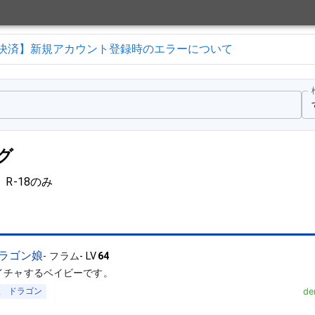
決済】新規アカウント登録時のエラーについて
グ
R-18のみ
ラゴン娘
-
フラム
-
LV
64
イチャするベイビーです。
娘
ドラゴン
de