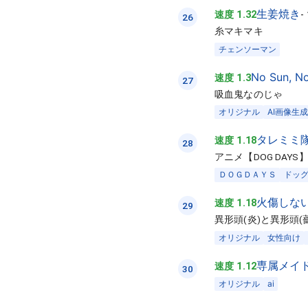
生姜焼き
速度 1.32
-
26
糸マキマキ
チェンソーマン
No Sun, N
速度 1.3
27
吸血鬼なのじゃ
オリジナル
AI画像生成
タレミミ
速度 1.18
28
アニメ【DOG DA
ＤＯＧＤＡＹＳ
ドッ
火傷しな
速度 1.18
29
異形頭(炎)と異形頭(
オリジナル
女性向け
専属メイ
速度 1.12
30
オリジナル
ai