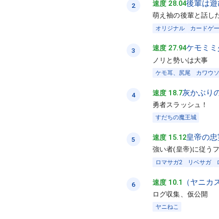
後輩は遊
速度 28.04
2
萌え袖の後輩と話し
オリジナル
カードゲ
ケモミミ
速度 27.94
3
ノリと勢いは大事
ケモ耳、尻尾
カワウ
灰かぶり
速度 18.7
4
勇者スラッシュ！
すだちの魔王城
皇帝の忠
速度 15.12
5
強い者(皇帝)に従う
ロマサガ2
リベサガ
（ヤニカ
速度 10.1
6
ログ収集、仮公開
ヤニねこ