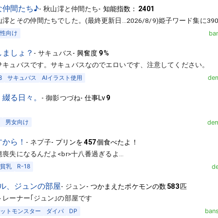
な仲間たち♪
-
秋山澪と仲間たち
-
知能指数：
2401
澪とその仲間たちでした。(最終更新日…2026/8/9)姫子ワード集に3
性向け
ba
しましょ？
-
サキュバス
-
興奮度
9
%
サキュバスです。サキュバスなのでエロいです、注意してください。
8
サキュバス
AIイラスト使用
dem
、綴る日々。
-
御影つづね
-
仕事Lv
9
男女向け
dem
すから！
-
ネプ子
-
プリンを
457
個食べたよ！
喪失になるんだよ<br>十八番過ぎるよ…
貧乳
R-18
d
ル、ジュンの部屋
-
ジュン
-
つかまえたポケモンの数
583
匹
レーナー｢ジュン｣の部屋です
ットモンスター
ダイパ
DP
ban