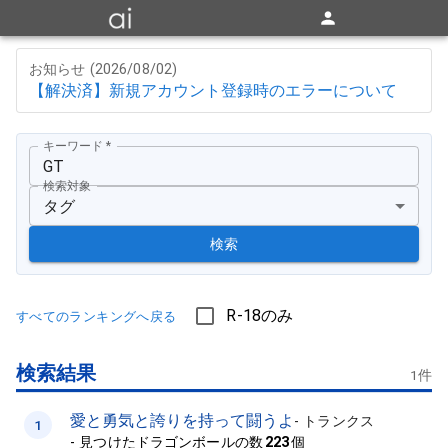
お知らせ (
2026/08/02
)
【解決済】新規アカウント登録時のエラーについて
キーワード
*
検索対象
タグ
検索
R-18のみ
すべてのランキングへ戻る
検索結果
1
件
愛と勇気と誇りを持って闘うよ
-
トランクス
1
-
見つけたドラゴンボールの数
223
個