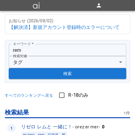
お知らせ (
2026/08/02
)
【解決済】新規アカウント登録時のエラーについて
キーワード
*
検索対象
タグ
検索
R-18のみ
すべてのランキングへ戻る
検索結果
1
件
リゼロ レムと 一緒に！
-
orez:er mer
-
0
1
re:zero
rem
리제로
렘